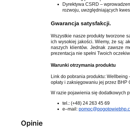
Dyrektywa CSRD – wprowadzenie
rozwoju, uwzględniających kwest
Gwarancja satysfakcji.
Wszystkie nasze produkty tworzone są
ich wysokiej jakości. Wiemy, że są: a
naszych klientów. Jednak zawsze mo
prezentacja nie spełni Twoich oczek
Warunki otrzymania produktu
Link do pobrania produktu: Wellbein
opłaty i zaksięgowaniu jej przez BHP 
W razie pojawienia się dodatkowych p
tel.: (+48) 24 263 45 69
e–mail:
pomoc@pogotowiebhp.c
Opinie