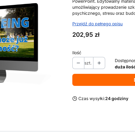
PowerPoint. Edytowalny materia
umożliwiający prowadzenie szk
psychicznego, stresu oraz bud
Przejdź do pełnego opisu
Cena
202,95 zł
Ilość
Dostępno
szt.
duża iloś
Czas wysyłki:
24 godziny