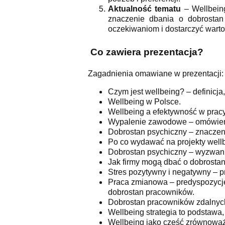
Aktualność tematu
– Wellbeing
znaczenie dbania o dobrostan 
oczekiwaniom i dostarczyć warto
Co zawiera prezentacja?
Zagadnienia omawiane w prezentacji:
Czym jest wellbeing? – definicja
Wellbeing w Polsce.
Wellbeing a efektywność w pracy
Wypalenie zawodowe – omówien
Dobrostan psychiczny – znaczenie
Po co wydawać na projekty wellb
Dobrostan psychiczny – wyzwania
Jak firmy mogą dbać o dobrostan
Stres pozytywny i negatywny – p
Praca zmianowa – predyspozycje
dobrostan pracowników.
Dobrostan pracowników zdalnych 
Wellbeing strategia to podstawa,
Wellbeing jako część zrównoważ