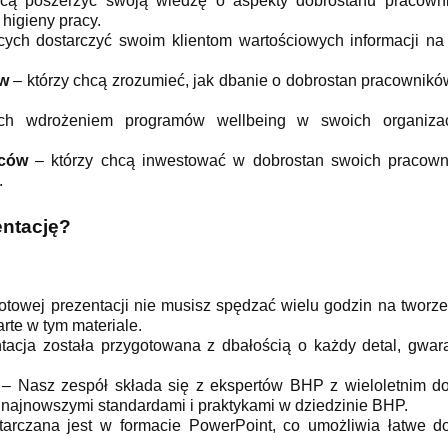
cą poszerzyć swoją wiedzę o aspekty dobrostanu pracownik
higieny pracy.
ych dostarczyć swoim klientom wartościowych informacji na 
ów
– którzy chcą zrozumieć, jak dbanie o dobrostan pracownik
h wdrożeniem programów wellbeing w swoich organizacj
rców
– którzy chcą inwestować w dobrostan swoich pracownik
.
entację?
otowej prezentacji nie musisz spędzać wielu godzin na tworz
arte w tym
materiale.
acja została przygotowana z dbałością o każdy detal, gwar
– Nasz zespół składa się z ekspertów BHP z wieloletnim d
 najnowszymi standardami i praktykami w dziedzinie BHP.
arczana jest w formacie PowerPoint, co umożliwia łatwe d