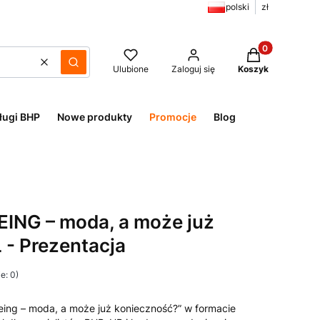
polski
zł
Produkty w kos
Wyczyść
Szukaj
Ulubione
Zaloguj się
Koszyk
ługi BHP
Nowe produkty
Promocje
Blog
ING – moda, a może już
 - Prezentacja
e: 0)
eing – moda, a może już konieczność?” w formacie