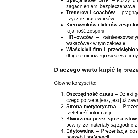
Specjalistów BHP
– którzy ch
zagadnieniami bezpieczeństwa i 
Trenerów i coachów
– pragnąc
fizyczne pracowników.
Kierowników i liderów zespoł
lojalność zespołu.
HR–owców
– zainteresowanyc
wskazówek w tym zakresie.
Właścicieli firm i przedsiębio
długoterminowego sukcesu firmy
Dlaczego warto kupić tę prez
Główne korzyści to:
Oszczędność czasu
– Dzięki g
czego potrzebujesz, jest już zaw
Strona merytoryczna
– Prezent
rzetelność informacji.
Stworzona przez specjalistów
pewny, że materiały są zgodne z
Edytowalna
– Prezentacja dost
potrzeb i preferencji.