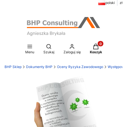
polski
zł
Produkty w koszy
Otwórz wyszukiwarkę
Menu
Szukaj
Zaloguj się
Koszyk
BHP Sklep
Dokumenty BHP
Oceny Ryzyka Zawodowego