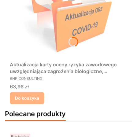
Aktualizacja karty oceny ryzyka zawodowego
uwzględniająca zagrożenia biologiczne,
PRODUCENT
psychofizyczne i chemiczne w stanach epidemii
BHP CONSULTING
(m.in. COVID-19/koronawirus)
Cena
63,96 zł
Do koszyka
Polecane produkty
Bestseller