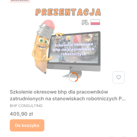
Szkolenie okresowe bhp dla pracowników
zatrudnionych na stanowiskach robotniczych PL
PRODUCENT
- Prezentacja
BHP CONSULTING
Cena
405,90 zł
Do koszyka