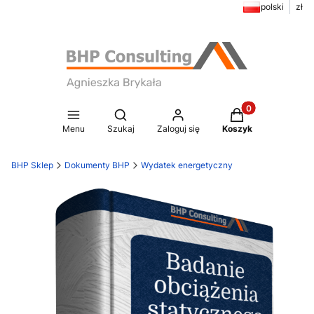
polski
zł
Produkty w koszy
Otwórz wyszukiwarkę
Menu
Szukaj
Zaloguj się
Koszyk
BHP Sklep
Dokumenty BHP
Wydatek energetyczny