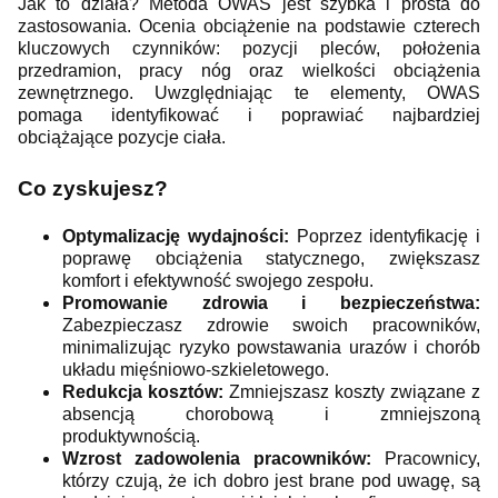
Jak to działa? Metoda OWAS jest szybka i prosta do
zastosowania. Ocenia obciążenie na podstawie czterech
kluczowych czynników: pozycji pleców, położenia
przedramion, pracy nóg oraz wielkości obciążenia
zewnętrznego. Uwzględniając te elementy, OWAS
pomaga identyfikować i poprawiać najbardziej
obciążające pozycje ciała.
Co zyskujesz?
Optymalizację wydajności:
Poprzez identyfikację i
poprawę obciążenia statycznego, zwiększasz
komfort i efektywność swojego zespołu.
Promowanie zdrowia i bezpieczeństwa:
Zabezpieczasz zdrowie swoich pracowników,
minimalizując ryzyko powstawania urazów i chorób
układu mięśniowo-szkieletowego.
Redukcja kosztów:
Zmniejszasz koszty związane z
absencją chorobową i zmniejszoną
produktywnością.
Wzrost zadowolenia pracowników:
Pracownicy,
którzy czują, że ich dobro jest brane pod uwagę, są