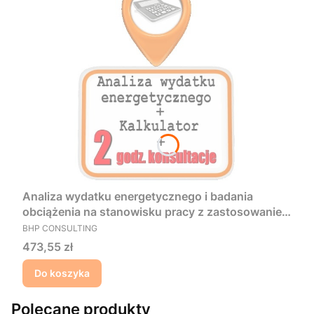
Analiza wydatku energetycznego i badania
obciążenia na stanowisku pracy z zastosowaniem
PRODUCENT
metody G. Lehmanna + 2 godzinne konsultacje
BHP CONSULTING
Cena
473,55 zł
Do koszyka
Polecane produkty