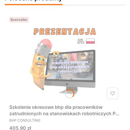
Bestseller
Szkolenie okresowe bhp dla pracowników
zatrudnionych na stanowiskach robotniczych PL
PRODUCENT
- Prezentacja
BHP CONSULTING
Cena
405,90 zł