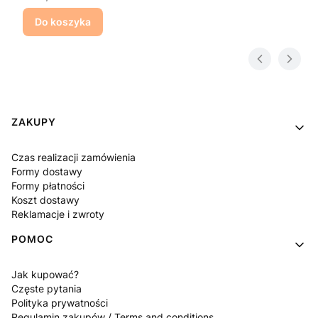
Do koszyka
Linki w stopce
ZAKUPY
Czas realizacji zamówienia
Formy dostawy
Formy płatności
Koszt dostawy
Reklamacje i zwroty
POMOC
Jak kupować?
Częste pytania
Polityka prywatności
Regulamin zakupów / Terms and conditions