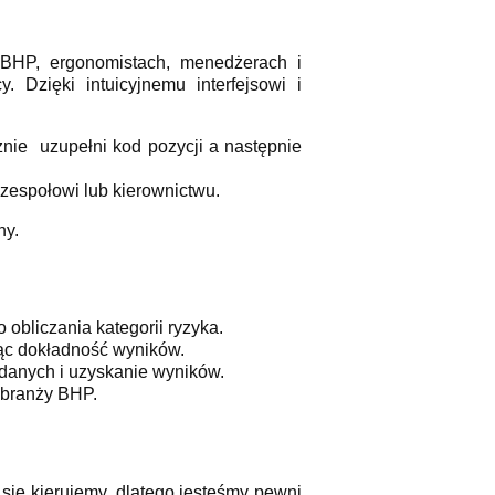
 BHP, ergonomistach, menedżerach i
 Dzięki intuicyjnemu interfejsowi i
znie uzupełni kod pozycji a następnie
 zespołowi lub kierownictwu.
ny.
 obliczania kategorii ryzyka.
ąc dokładność wyników.
danych i uzyskanie wyników.
 branży BHP.
się kierujemy, dlatego jesteśmy pewni