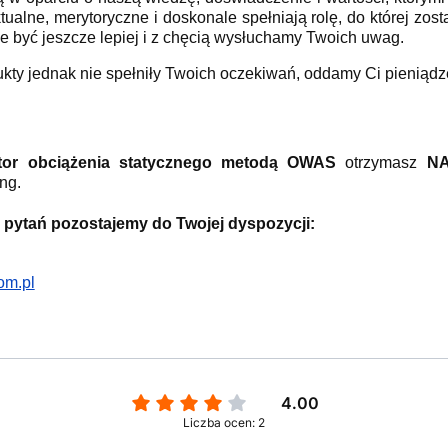
ktualne, merytoryczne i doskonale spełniają rolę, do której zos
 być jeszcze lepiej i z chęcią wysłuchamy Twoich uwag.
dukty jednak nie spełniły Twoich oczekiwań, oddamy Ci pieniąd
ator obciążenia statycznego metodą OWAS
otrzymasz
N
ng.
 pytań pozostajemy do Twojej dyspozycji:
om.pl
4.00
Liczba ocen: 2