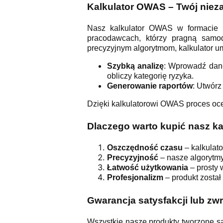
Kalkulator OWAS – Twój niez
Nasz kalkulator OWAS w formacie E
pracodawcach, którzy pragną samodz
precyzyjnym algorytmom, kalkulator u
Szybką analizę
: Wprowadź dane
obliczy kategorię ryzyka.
Generowanie raportów
: Utwórz
Dzięki kalkulatorowi OWAS proces ocen
Dlaczego warto kupić nasz k
Oszczędność czasu
– kalkulato
Precyzyjność
– nasze algorytm
Łatwość użytkowania
– prosty 
Profesjonalizm
– produkt został
Gwarancja satysfakcji lub zwr
Wszystkie nasze produkty tworzone są