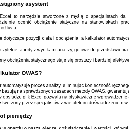
astąpiony asystent
xcel to narzędzie stworzone z myślą o specjalistach ds.
ielnie ocenić obciążenie statyczne na stanowiskach pracy.
możliwia:
 dotyczące pozycji ciała i obciążenia, a kalkulator automatyc
 czytelne raporty z wynikami analizy, gotowe do przedstawienia
y obciążenia statycznego staje się prostszy i bardziej efektyw
alkulator OWAS?
r automatyzuje proces analizy, eliminując konieczność ręcznego
y bazują na sprawdzonych zasadach metody OWAS, gwarantuj
w obsłudze plik Excel pozwala na błyskawiczne wprowadzenie 
 stworzony przez specjalistów z wieloletnim doświadczeniem w
ot pieniędzy
 w oparciu o naszą wiedzę, doświadczenie i wartości, którymi 