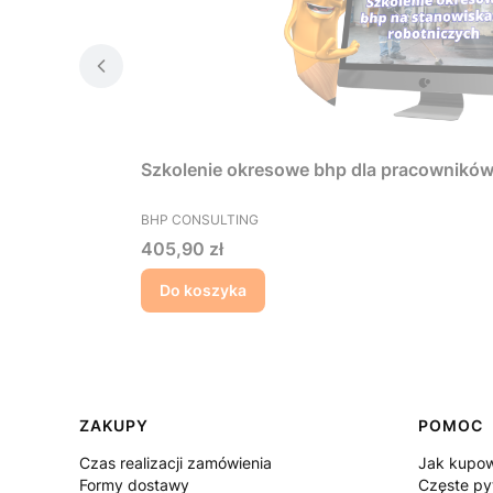
Szkolenie okresowe bhp dla pracowników
PRODUCENT
BHP CONSULTING
Cena
405,90 zł
Do koszyka
Linki w stopce
ZAKUPY
POMOC
Czas realizacji zamówienia
Jak kupo
Formy dostawy
Częste py