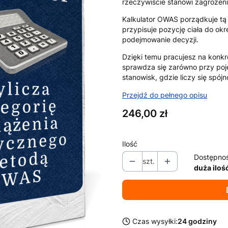
rzeczywiście stanowi zagrożeni
Kalkulator OWAS porządkuje t
przypisuje pozycję ciała do okre
podejmowanie decyzji.
Dzięki temu pracujesz na konkr
sprawdza się zarówno przy poje
stanowisk, gdzie liczy się spó
Przejdź do pełnego opisu
Cena
246,00 zł
Ilość
Dostępno
szt.
duża iloś
Czas wysyłki:
24 godziny