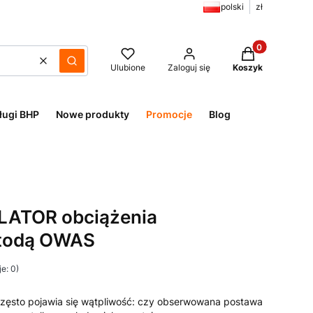
polski
zł
Produkty w kos
Wyczyść
Szukaj
Ulubione
Zaloguj się
Koszyk
ługi BHP
Nowe produkty
Promocje
Blog
ATOR obciążenia
etodą OWAS
e: 0)
często pojawia się wątpliwość: czy obserwowana postawa