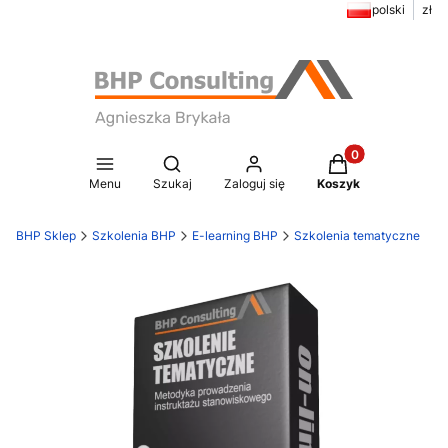
polski
zł
Produkty w koszy
Otwórz wyszukiwarkę
Menu
Szukaj
Zaloguj się
Koszyk
BHP Sklep
Szkolenia BHP
E-learning BHP
Szkolenia tematyczne