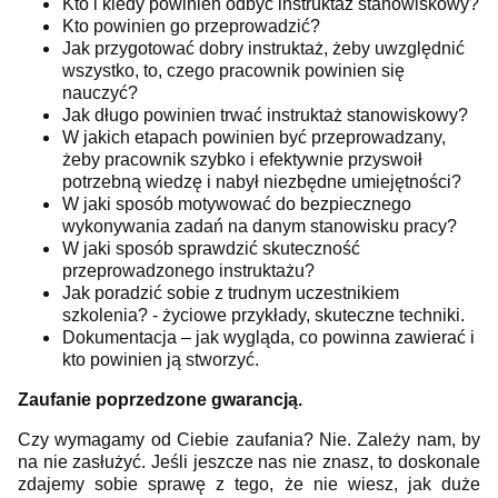
Kto i kiedy powinien odbyć instruktaż stanowiskowy?
Kto powinien go przeprowadzić?
Jak przygotować dobry instruktaż, żeby uwzględnić
wszystko, to, czego pracownik powinien się
nauczyć?
Jak długo powinien trwać instruktaż stanowiskowy?
W jakich etapach powinien być przeprowadzany,
żeby pracownik szybko i efektywnie przyswoił
potrzebną wiedzę i nabył niezbędne umiejętności?
W jaki sposób motywować do bezpiecznego
wykonywania zadań na danym stanowisku pracy?
W jaki sposób sprawdzić skuteczność
przeprowadzonego instruktażu?
Jak poradzić sobie z trudnym uczestnikiem
szkolenia? - życiowe przykłady, skuteczne techniki.
Dokumentacja – jak wygląda, co powinna zawierać i
kto powinien ją stworzyć.
Zaufanie poprzedzone gwarancją.
Czy wymagamy od Ciebie zaufania? Nie. Zależy nam, by
na nie zasłużyć. Jeśli jeszcze nas nie znasz, to doskonale
zdajemy sobie sprawę z tego, że nie wiesz, jak duże