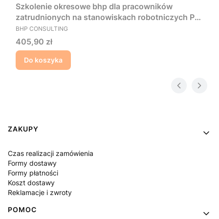
Szkolenie okresowe bhp dla pracowników
zatrudnionych na stanowiskach robotniczych PL
PRODUCENT
- Prezentacja
BHP CONSULTING
Cena
405,90 zł
Do koszyka
Linki w stopce
ZAKUPY
Czas realizacji zamówienia
Formy dostawy
Formy płatności
Koszt dostawy
Reklamacje i zwroty
POMOC