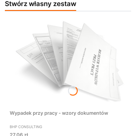
Stwórz własny zestaw
Wypadek przy pracy - wzory dokumentów
PRODUCENT
BHP CONSULTING
Cena
27,06 zł