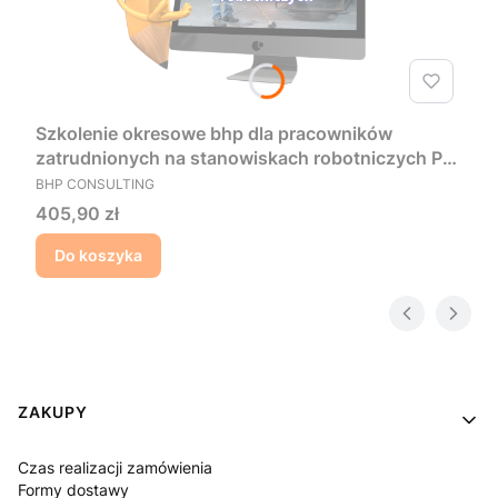
Szkolenie okresowe bhp dla pracowników
zatrudnionych na stanowiskach robotniczych PL
PRODUCENT
- Prezentacja
BHP CONSULTING
Cena
405,90 zł
Do koszyka
Linki w stopce
ZAKUPY
Czas realizacji zamówienia
Formy dostawy