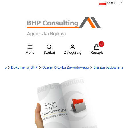
polski
zł
Produkty w koszy
Otwórz wyszukiwarkę
Menu
Szukaj
Zaloguj się
Koszyk
klep
Dokumenty BHP
Oceny Ryzyka Zawodowego
Branża budowlana