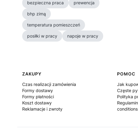
bezpieczna praca
prewencja
bhp zimą
temperatura pomieszczeń
posiłki w pracy
napoje w pracy
Linki w stopce
ZAKUPY
POMOC
Czas realizacji zamówienia
Jak kupo
Formy dostawy
Częste py
Formy płatności
Polityka p
Koszt dostawy
Regulamin
Reklamacje i zwroty
conditions