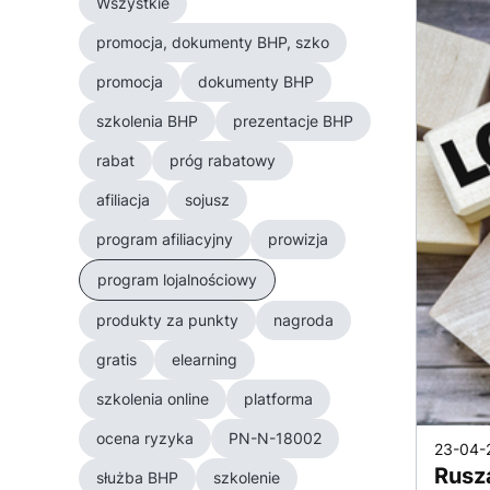
Wszystkie
promocja, dokumenty BHP, szko
promocja
dokumenty BHP
szkolenia BHP
prezentacje BHP
rabat
próg rabatowy
afiliacja
sojusz
program afiliacyjny
prowizja
program lojalnościowy
produkty za punkty
nagroda
gratis
elearning
szkolenia online
platforma
ocena ryzyka
PN-N-18002
23-04-
Rusz
służba BHP
szkolenie