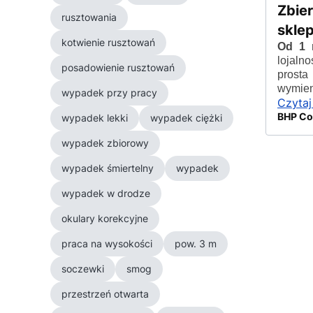
Zbie
rusztowania
sklep
kotwienie rusztowań
Od 1 
lojaln
posadowienie rusztowań
prost
wymien
wypadek przy pracy
Czytaj
BHP Co
wypadek lekki
wypadek ciężki
wypadek zbiorowy
wypadek śmiertelny
wypadek
wypadek w drodze
okulary korekcyjne
praca na wysokości
pow. 3 m
soczewki
smog
przestrzeń otwarta