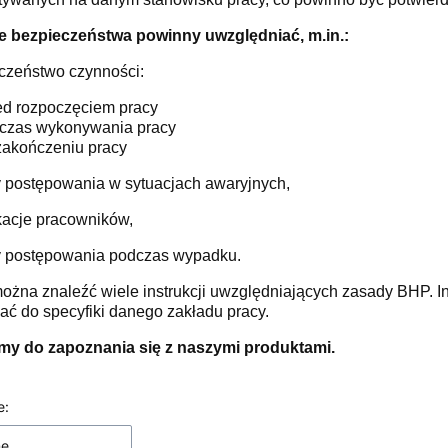
je bezpieczeństwa powinny uwzględniać, m.in.:
eczeństwo czynności:
ed rozpoczęciem pracy
czas wykonywania pracy
zakończeniu pracy
y postępowania w sytuacjach awaryjnych,
ikacje pracowników,
y postępowania podczas wypadku.
ożna znaleźć wiele instrukcji uwzględniających zasady BHP. In
ć do specyfiki danego zakładu pracy.
y do zapoznania się z naszymi produktami.
 produktów
e:
ne