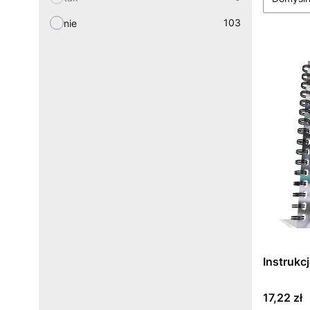
103
nie
Instrukc
Cena
17,22 zł