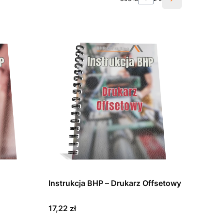
Następne pro
Instrukcja BHP – Drukarz Offsetowy
Cena
17,22 zł