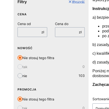
Filtry
Wyczyść
Instrukc
CENA
a) bezpi
Cena od
Cena do
prz
pod
zł
zł
po 
b) zasad
NOWOŚĆ
c) kwalif
Nie stosuj tego filtra
d) zasad
0
tak
Poniżej m
103
nie
dostosowa
Zachęcam
PROMOCJA
Lista
Sortowani
Nie stosuj tego filtra
0
tak
Domyśl