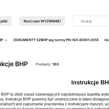
pliki
Rzuć nam WYZWANIE!
HP
DOKUMENTY SZBHP wg normy PN-ISO 45001:2018
Us
ukcje BHP
Produkty:
103
Instrukcje B
e BHP to zbiór zasad zawierających najistotniejsze aspekty w
ka. Instrukcje BHP powinny być umieszczane w łatwo dostępn
ialnych jest zapoznanie pracownika z instrukcjami maszyn, u
tywanych na danym stanowisku pracy, co powinno być potwier