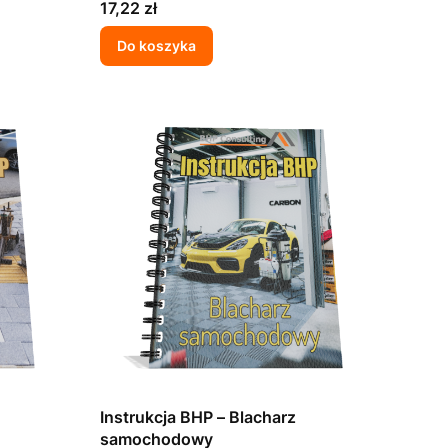
Cena
17,22 zł
Do koszyka
Instrukcja BHP – Blacharz
samochodowy