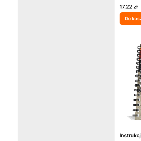
Cena
17,22 zł
Do kos
Instrukc