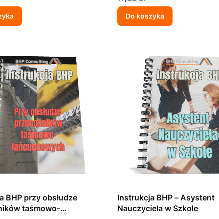
zyka
Do koszyka
ja BHP przy obsłudze
Instrukcja BHP – Asystent
ników taśmowo-
Nauczyciela w Szkole
owych