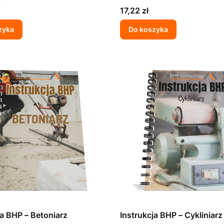
Cena
17,22 zł
zyka
Do koszyka
ja BHP – Betoniarz
Instrukcja BHP – Cykliniarz