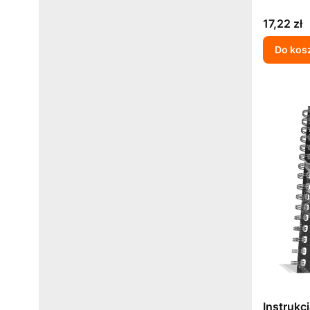
Cena
17,22 zł
Do kos
Instrukc