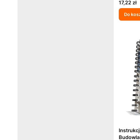
Cena
17,22 zł
Do kos
Instrukc
Budowla