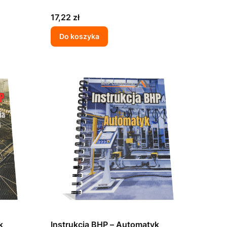
Cena
17,22 zł
Do koszyka
k
Instrukcja BHP – Automatyk