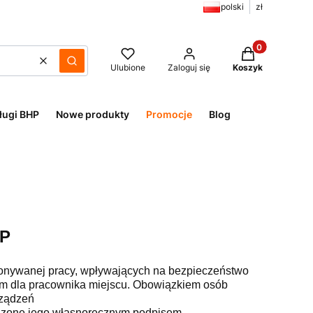
polski
zł
Produkty w kos
Wyczyść
Szukaj
Ulubione
Zaloguj się
Koszyk
ługi BHP
Nowe produkty
Promocje
Blog
HP
ykonywanej pracy, wpływających na bezpieczeństwo
ym dla pracownika miejscu. Obowiązkiem osób
rządzeń
dzone jego własnoręcznym podpisem.