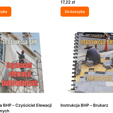
Cena
17,22 zł
zyka
Do koszyka
ja BHP – Czyściciel Elewacji
Instrukcja BHP – Brukarz
nych