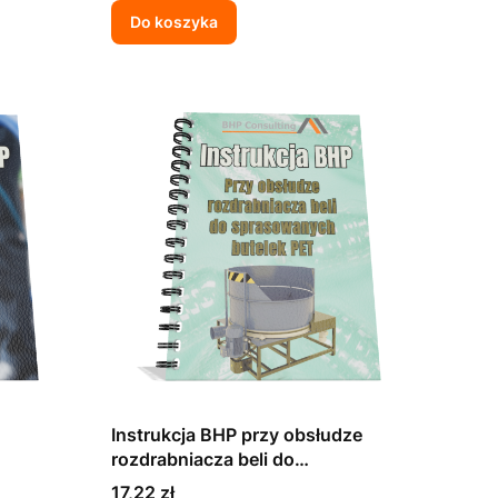
Do koszyka
Instrukcja BHP przy obsłudze
rozdrabniacza beli do
sprasowanych butelek PET
Cena
17,22 zł