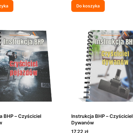
zyka
Do koszyka
ja BHP – Czyściciel
Instrukcja BHP – Czyściciel
w
Dywanów
Cena
17,22 zł