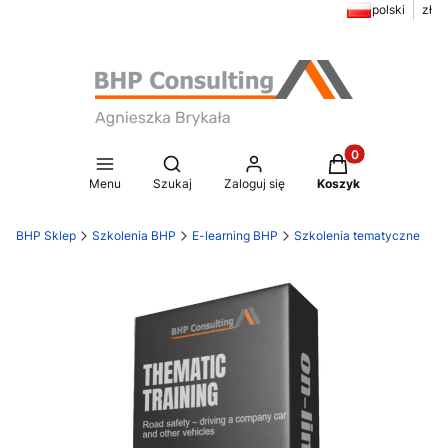
polski
zł
Produkty w koszy
Otwórz wyszukiwarkę
Menu
Szukaj
Zaloguj się
Koszyk
BHP Sklep
Szkolenia BHP
E-learning BHP
Szkolenia tematyczne