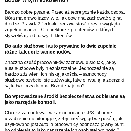
udział w tym szkoleniu?
Bardzo dobre pytanie. Przecież teoretycznie każda osoba,
która ma prawo jazdy, wie, jak powinna zachować się na
drodze. Prawda? Jednak rzeczywistość często wygląda
zupełnie inaczej. Oto niektóre z problemów, o których
słyszeliśmy od naszych klientów:
Bo auto służbowe i auto prywatne to dwie zupełnie
różne kategorie samochodów.
Znaczna część pracowników zachowuje się tak, jakby
auta służbowe były niezniszczalne. Jednocześnie są
bardzo zdziwieni ich niską jakością – samochody
służbowe szybciej się zużywają, łatwiej rysują, a zderzaki
są ledwo przyklejone. Brzmi znajomo?
Bo wprowadzane środki bezpieczeństwa odbierane są
jako narzędzie kontroli.
Chcesz zamontować w samochodach GPS lub inne
urządzenie monitorujące, żeby mieć wgląd w sposób, jak
użytkowane jest auto, a pracownicy podnoszą jawny bunt,
bo odbierają to jako naruszenie ich osobistej wolności?