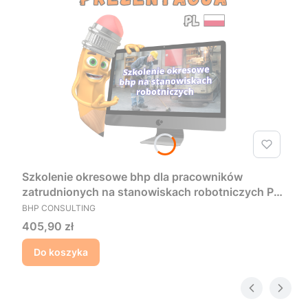
Szkolenie okresowe bhp dla pracowników
zatrudnionych na stanowiskach robotniczych PL
PRODUCENT
- Prezentacja
BHP CONSULTING
Cena
405,90 zł
Do koszyka