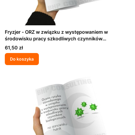
Fryzjer - ORZ w związku z występowaniem w
środowisku pracy szkodliwych czynników
biologicznych
Cena
61,50 zł
Do koszyka