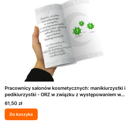
Pracownicy salonów kosmetycznych: manikiurzystki i
pedikiurzystki - ORZ w związku z występowaniem w
środowisku pracy szkodliwych czynników
Cena
61,50 zł
biologicznych
Do koszyka