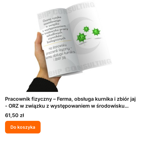
Pracownik fizyczny – Ferma, obsługa kurnika i zbiór jaj
- ORZ w związku z występowaniem w środowisku
pracy szkodliwych czynników biologicznych
Cena
61,50 zł
Do koszyka