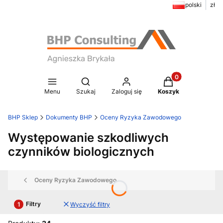
polski
zł
Produkty w koszy
Otwórz wyszukiwarkę
Menu
Szukaj
Zaloguj się
Koszyk
BHP Sklep
Dokumenty BHP
Oceny Ryzyka Zawodowego
Występowanie szkodliwych
czynników biologicznych
Oceny Ryzyka Zawodowego
Filtry
Wyczyść filtry