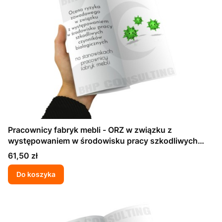
Pracownicy fabryk mebli - ORZ w związku z
występowaniem w środowisku pracy szkodliwych
czynników biologicznych
Cena
61,50 zł
Do koszyka