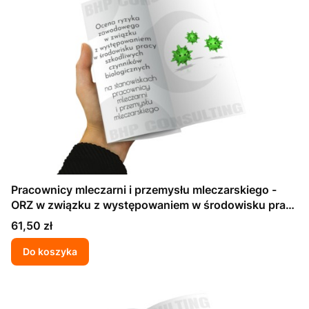
Pracownicy mleczarni i przemysłu mleczarskiego -
ORZ w związku z występowaniem w środowisku pracy
szkodliwych czynników biologicznych
Cena
61,50 zł
Do koszyka