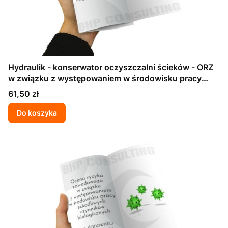
Hydraulik - konserwator oczyszczalni ścieków - ORZ
w związku z występowaniem w środowisku pracy
szkodliwych czynników biologicznych
Cena
61,50 zł
Do koszyka