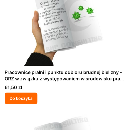
Pracownice pralni i punktu odbioru brudnej bielizny -
ORZ w związku z występowaniem w środowisku pracy
szkodliwych czynników biologicznych
Cena
61,50 zł
Do koszyka