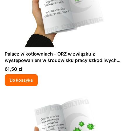
Palacz w kotłowniach - ORZ w związku z
występowaniem w środowisku pracy szkodliwych
czynników biologicznych
Cena
61,50 zł
Do koszyka