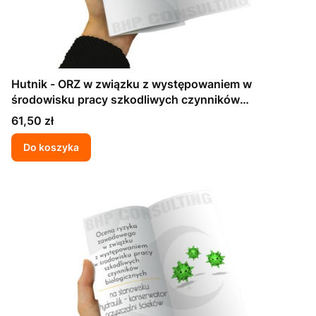
Hutnik - ORZ w związku z występowaniem w
środowisku pracy szkodliwych czynników
biologicznych
Cena
61,50 zł
Do koszyka