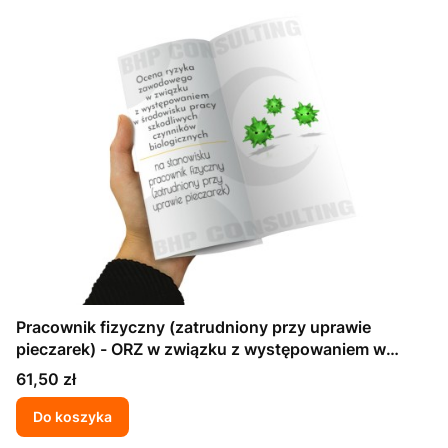
Pracownik fizyczny (zatrudniony przy uprawie
pieczarek) - ORZ w związku z występowaniem w
środowisku pracy szkodliwych czynników
Cena
61,50 zł
biologicznych
Do koszyka