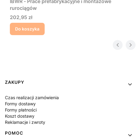
IBWR - Prace prefabrykacyjne i montażowe
rurociągów
Cena
202,95 zł
Do koszyka
Linki w stopce
ZAKUPY
Czas realizacji zamówienia
Formy dostawy
Formy płatności
Koszt dostawy
Reklamacje i zwroty
POMOC