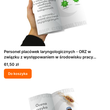
Personel placówek laryngologicznych - ORZ w
związku z występowaniem w środowisku pracy
szkodliwych czynników biologicznych
Cena
61,50 zł
Do koszyka