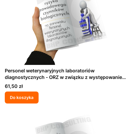
Personel weterynaryjnych laboratoriów
diagnostycznych - ORZ w związku z występowaniem
w środowisku pracy szkodliwych czynników
Cena
61,50 zł
biologicznych
Do koszyka