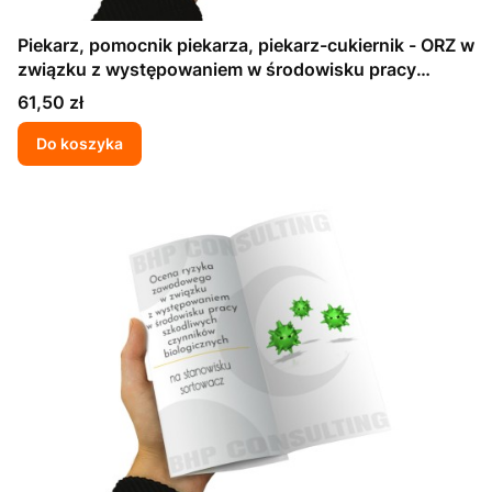
Piekarz, pomocnik piekarza, piekarz-cukiernik - ORZ w
związku z występowaniem w środowisku pracy
szkodliwych czynników biologicznych
Cena
61,50 zł
Do koszyka