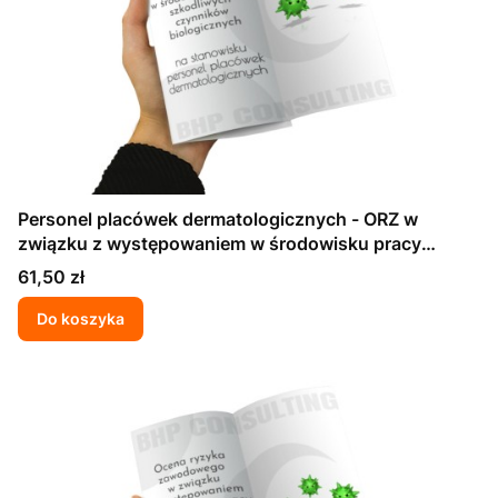
Personel placówek dermatologicznych - ORZ w
związku z występowaniem w środowisku pracy
szkodliwych czynników biologicznych
Cena
61,50 zł
Do koszyka