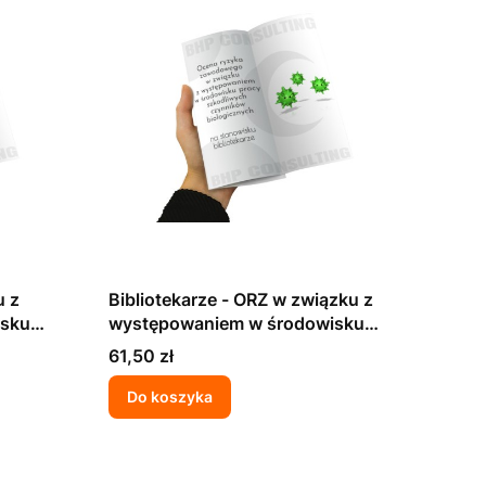
u z
Bibliotekarze - ORZ w związku z
isku
występowaniem w środowisku
ków
pracy szkodliwych czynników
Cena
61,50 zł
biologicznych
Do koszyka