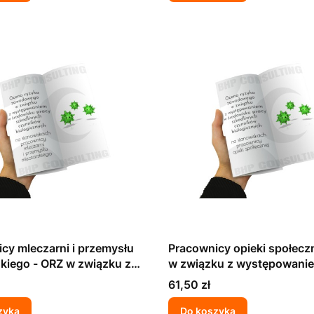
cy mleczarni i przemysłu
Pracownicy opieki społecz
kiego - ORZ w związku z
w związku z występowani
waniem w środowisku
środowisku pracy szkodli
Cena
61,50 zł
zkodliwych czynników
czynników biologicznych
znych
zyka
Do koszyka