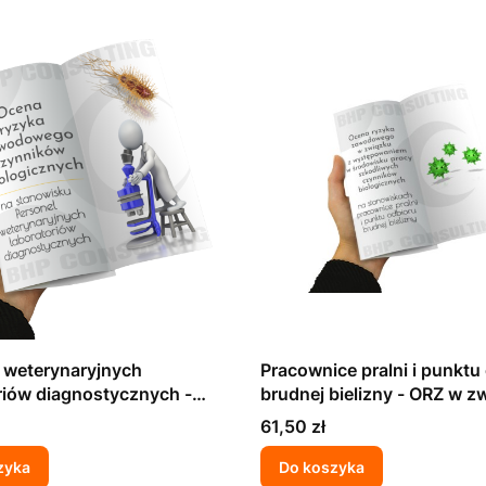
 weterynaryjnych
Pracownice pralni i punktu
riów diagnostycznych -
brudnej bielizny - ORZ w z
wiązku z występowaniem w
występowaniem w środow
Cena
61,50 zł
ku pracy szkodliwych
pracy szkodliwych czynni
w biologicznych
biologicznych
zyka
Do koszyka