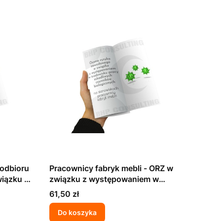
 odbioru
Pracownicy fabryk mebli - ORZ w
wiązku z
związku z występowaniem w
isku
środowisku pracy szkodliwych
Cena
61,50 zł
ków
czynników biologicznych
Do koszyka