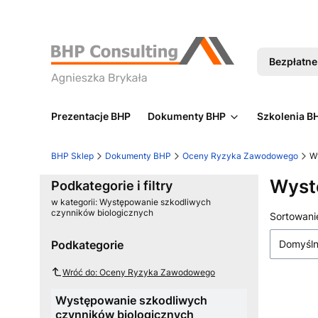
Bezpłatne 
Prezentacje BHP
Dokumenty BHP
Szkolenia B
BHP Sklep
Dokumenty BHP
Oceny Ryzyka Zawodowego
W
Wyst
Podkategorie i filtry
w kategorii: Występowanie szkodliwych
czynników biologicznych
Lista
Sortowani
Podkategorie
Domyśl
Wróć do: Oceny Ryzyka Zawodowego
Występowanie szkodliwych
czynników biologicznych