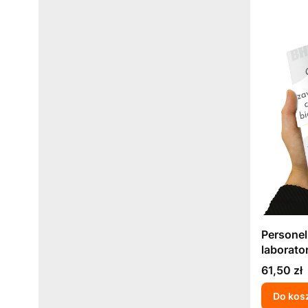
Personel
laborato
ORZ w z
Cena
61,50 zł
środowis
czynnikó
Do kos