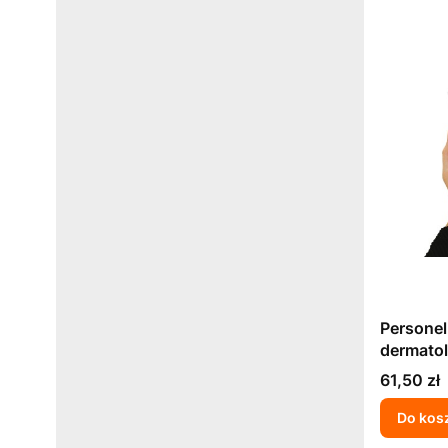
Personel
dermatol
związku
Cena
61,50 zł
środowis
czynnikó
Do kos