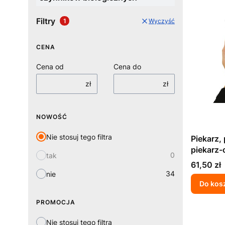
Filtry
Wyczyść
CENA
Cena od
Cena do
zł
zł
NOWOŚĆ
Nie stosuj tego filtra
Piekarz,
piekarz-
0
tak
z wystę
Cena
61,50 zł
pracy s
34
nie
biologic
Do kos
PROMOCJA
Nie stosuj tego filtra