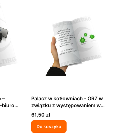
 –
Palacz w kotłowniach - ORZ w
o-biurowy
związku z występowaniem w
środowisku pracy szkodliwych
Cena
61,50 zł
czynników biologicznych
Do koszyka