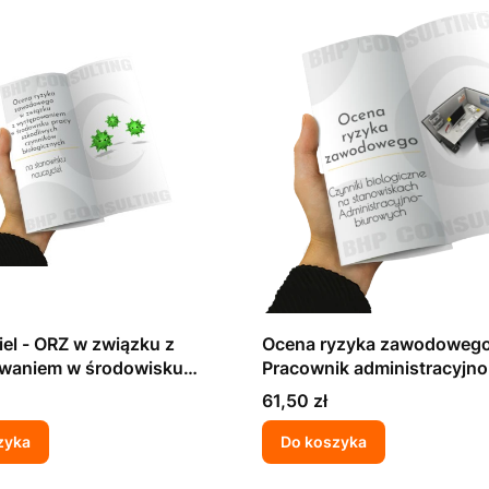
el - ORZ w związku z
Ocena ryzyka zawodowego
waniem w środowisku
Pracownik administracyjn
zkodliwych czynników
(czynniki biologiczne)
Cena
61,50 zł
znych
zyka
Do koszyka