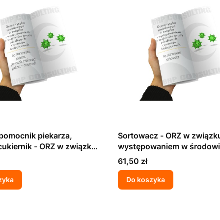
 pomocnik piekarza,
Sortowacz - ORZ w związk
cukiernik - ORZ w związku
występowaniem w środow
powaniem w środowisku
pracy szkodliwych czynni
Cena
61,50 zł
zkodliwych czynników
biologicznych
znych
zyka
Do koszyka