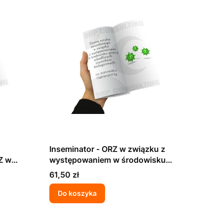
Inseminator - ORZ w związku z
Z w
występowaniem w środowisku
 w
pracy szkodliwych czynników
Cena
61,50 zł
wych
biologicznych
Do koszyka