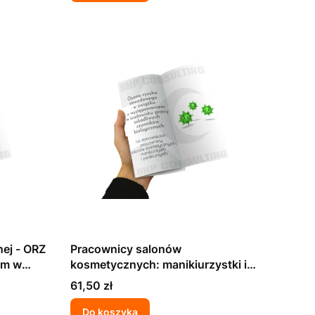
nej - ORZ
Pracownicy salonów
em w
kosmetycznych: manikiurzystki i
wych
pedikiurzystki - ORZ w związku z
Cena
61,50 zł
występowaniem w środowisku
pracy szkodliwych czynników
Do koszyka