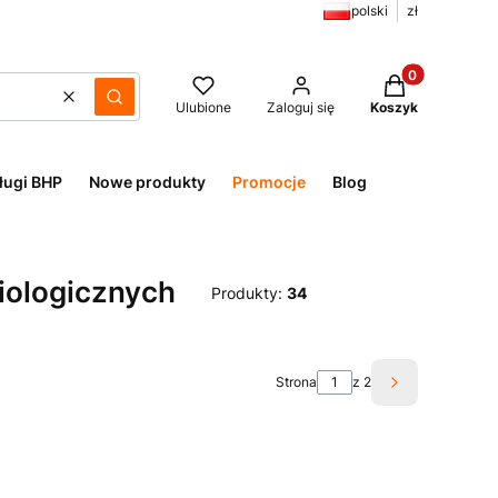
polski
zł
Produkty w kos
Wyczyść
Szukaj
Ulubione
Zaloguj się
Koszyk
ługi BHP
Nowe produkty
Promocje
Blog
iologicznych
Produkty:
34
Strona
z 2
Następne pro