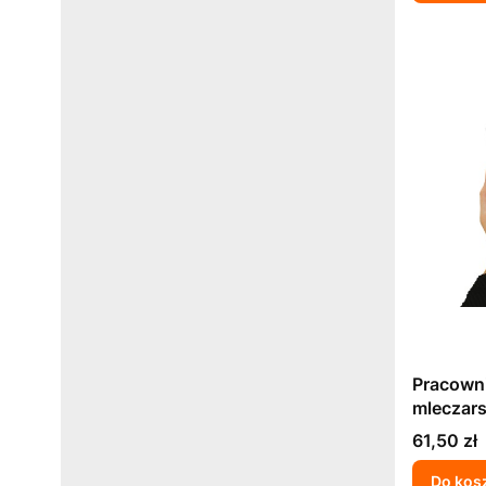
Pracowni
mleczars
występo
Cena
61,50 zł
pracy s
biologic
Do kos