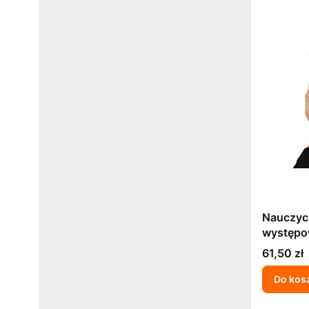
Nauczyci
występo
pracy s
Cena
61,50 zł
biologic
Do kos