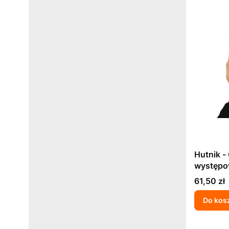
Hutnik -
występo
pracy s
Cena
61,50 zł
biologic
Do kos