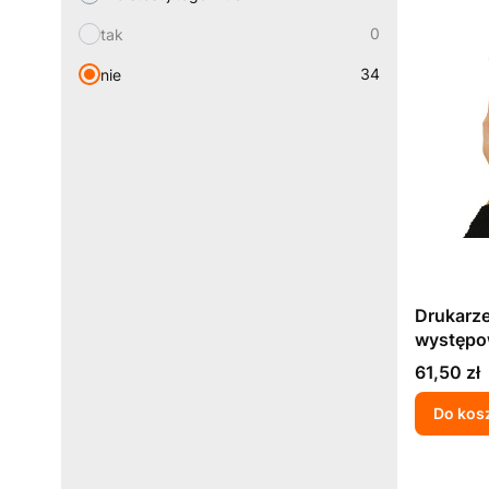
0
tak
34
nie
Drukarze
występo
pracy s
Cena
61,50 zł
biologic
Do kos