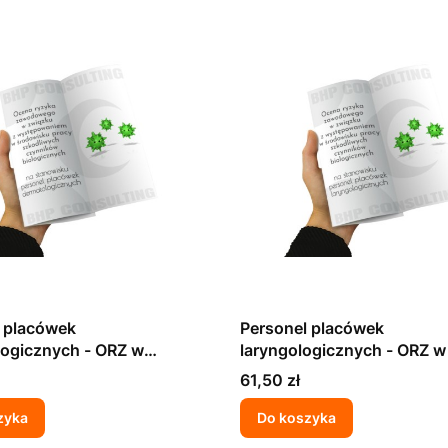
 placówek
Personel placówek
ogicznych - ORZ w
laryngologicznych - ORZ w
 z występowaniem w
z występowaniem w środo
Cena
61,50 zł
ku pracy szkodliwych
pracy szkodliwych czynni
w biologicznych
biologicznych
zyka
Do koszyka