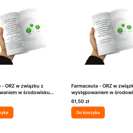
 - ORZ w związku z
Farmaceuta - ORZ w związ
waniem w środowisku
występowaniem w środow
zkodliwych czynników
pracy szkodliwych czynni
Cena
61,50 zł
znych
biologicznych
zyka
Do koszyka