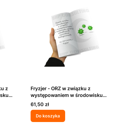
ku z
Fryzjer - ORZ w związku z
isku
występowaniem w środowisku
ków
pracy szkodliwych czynników
Cena
61,50 zł
biologicznych
Do koszyka