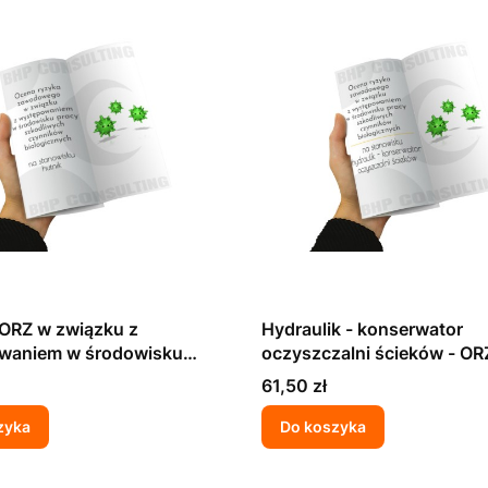
 ORZ w związku z
Hydraulik - konserwator
waniem w środowisku
oczyszczalni ścieków - OR
zkodliwych czynników
związku z występowaniem
Cena
61,50 zł
znych
środowisku pracy szkodli
czynników biologicznych
zyka
Do koszyka