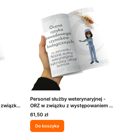
Personel służby weterynaryjnej -
 związku
ORZ w związku z występowaniem w
wisku
środowisku pracy szkodliwych
Cena
61,50 zł
ków
czynników biologicznych
Do koszyka