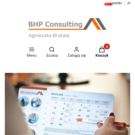
polski
zł
Produkty w koszy
Otwórz wyszukiwarkę
Menu
Szukaj
Zaloguj się
Koszyk