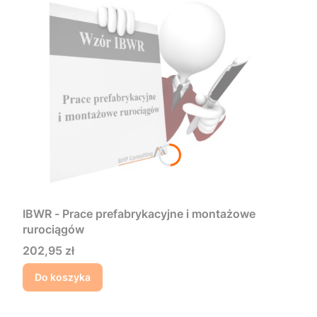
IBWR - Prace prefabrykacyjne i montażowe
rurociągów
Cena
202,95 zł
Do koszyka