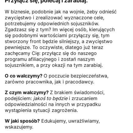
Przyłącz się, polecaj i zarabiaj.
W biznesie, podobnie jak na wojnie, żeby odnieść
zwycięstwo i zrealizować wyznaczone cele,
potrzebujemy odpowiednich sojuszników.
Zgadzasz się z tym? Im więcej osób, kierujących
się podobnymi wartościami przyłączy się, tym
stworzony front będzie silniejszy, a zwycięstwo
pewniejsze. To oczywiste, dlatego już teraz
zachęcamy Cię: przyłącz się do naszego
programu afiliacyjnego i zostań naszym
sojusznikiem, a przy okazji na tym zarabiaj.
O co walczymy?
O poczucie bezpieczeństwa,
zarówno pracownika, jak i pracodawcy.
Z czym walczymy?
Z brakiem świadomości,
podejściem:
jakoś to będzie
i zrzucaniem
odpowiedzialności na innych w przypadku
wystąpienia sytuacji zagrożenia.
W jaki sposób?
Edukujemy, uwrażliwiamy,
wskazujemy.