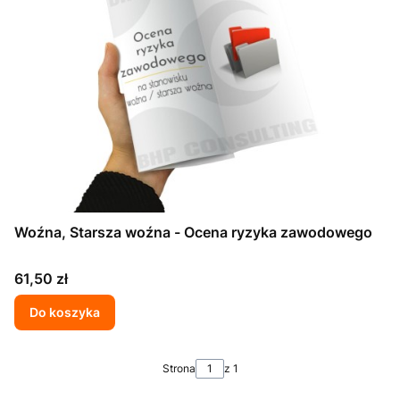
Woźna, Starsza woźna - Ocena ryzyka zawodowego
Cena
61,50 zł
Do koszyka
Strona
z 1