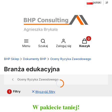
polski
zł
Produkty w koszy
Otwórz wyszukiwarkę
Menu
Szukaj
Zaloguj się
Koszyk
BHP Sklep
Dokumenty BHP
Oceny Ryzyka Zawodowego
Branża edukacyjna
Oceny Ryzyka Zawodowego
Filtry
Wyczyść filtry
W pakiecie taniej!