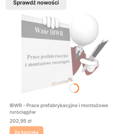
Sprawdź nowości
IBWR - Prace prefabrykacyjne i montażowe
rurociągów
Cena
202,95 zł
Do koszyka