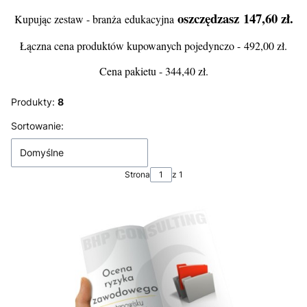
oszczędzasz
147,60 zł.
Kupując zestaw - branża edukacyjna
Łączna cena produktów kupowanych pojedynczo - 492,00 zł.
Cena pakietu - 344,40 zł.
Produkty:
8
Lista produktów
Sortowanie:
Domyślne
Strona
z 1